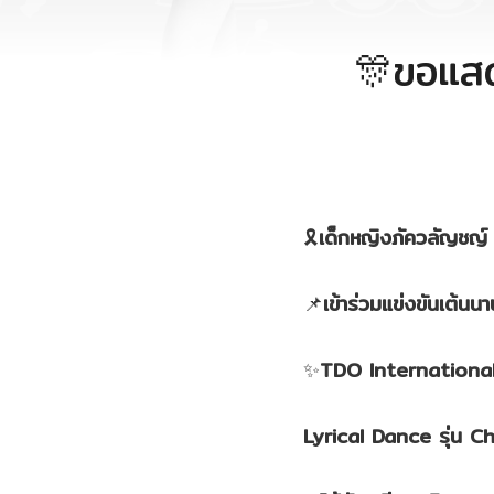
🎊ขอแส
🎗
เด็กหญิงภัควลัญชญ์
📌
เข้าร่วมแข่งขันเต้นนา
✨
TDO Internationa
Lyrical Dance รุ่น C