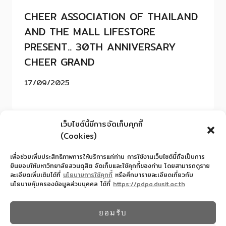
CHEER ASSOCIATION OF THAILAND
AND THE MALL LIFESTORE
PRESENT.. 30TH ANNIVERSARY
CHEER GRAND
17/09/2025
เว็บไซต์นี้มีการจัดเก็บคุกกี้
(Cookies)
เพื่อช่วยเพิ่มประสิทธิภาพการให้บริการแก่ท่าน การใช้งานเว็บไซต์นี้ถือเป็นการ
ยินยอมให้มหาวิทยาลัยสวนดุสิต จัดเก็บและใช้คุกกี้ของท่าน โดยสามารถดูราย
ละเอียดเพิ่มเติมได้ที่
นโยบายการใช้คุกกี้
หรือศึกษารายละเอียดเกี่ยวกับ
นโยบายคุ้มครองข้อมูลส่วนบุคคล ได้ที่
https://pdpa.dusit.ac.th
สำนักงานอำนวยการโรงเรียนสาธิตละอออุทิศ
022445587
ยอมรับ
© 2026 โรงเรียนสาธิตละอออุทิศ - WordPress