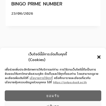
BINGO PRIME NUMBER
23/06/2026
เว็บไซต์นี้มีการจัดเก็บคุกกี้
(Cookies)
เพื่อช่วยเพิ่มประสิทธิภาพการให้บริการแก่ท่าน การใช้งานเว็บไซต์นี้ถือเป็นการ
ยินยอมให้มหาวิทยาลัยสวนดุสิต จัดเก็บและใช้คุกกี้ของท่าน โดยสามารถดูราย
ละเอียดเพิ่มเติมได้ที่
นโยบายการใช้คุกกี้
หรือศึกษารายละเอียดเกี่ยวกับ
นโยบายคุ้มครองข้อมูลส่วนบุคคล ได้ที่
https://pdpa.dusit.ac.th
สำนักงานอำนวยการโรงเรียนสาธิตละอออุทิศ
022445587
ยอมรับ
© 2026 โรงเรียนสาธิตละอออุทิศ - WordPress