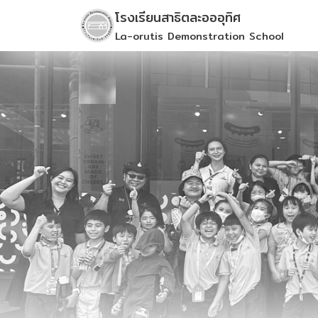
Skip
โรงเรียนสาธิตละอออุทิศ
to
La-orutis Demonstration School
content