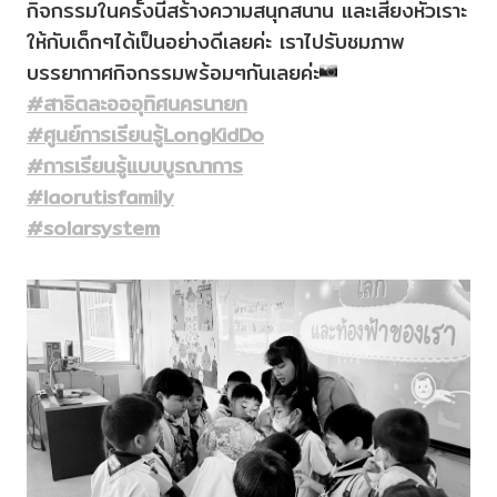
กิจกรรมในครั้งนี้สร้างความสนุกสนาน และเสียงหัวเราะ
ให้กับเด็กๆได้เป็นอย่างดีเลยค่ะ เราไปรับชมภาพ
บรรยากาศกิจกรรมพร้อมๆกันเลยค่ะ
#สาธิตละอออุทิศนครนายก
#ศูนย์การเรียนรู้LongKidDo
#การเรียนรู้แบบบูรณาการ
#laorutisfamily
#solarsystem