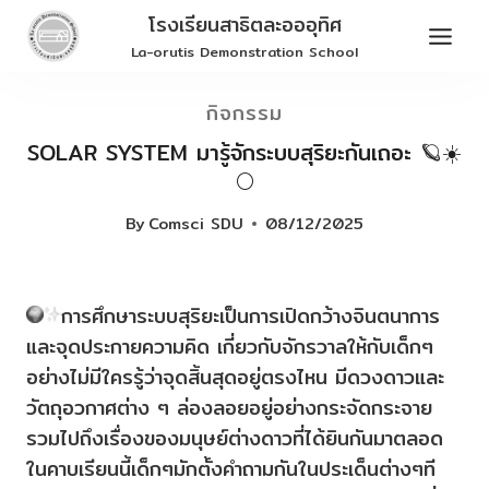
Skip
โรงเรียนสาธิตละอออุทิศ
to
La-orutis Demonstration School
content
กิจกรรม
SOLAR SYSTEM มารู้จักระบบสุริยะกันเถอะ 🪐☀️
🌕
By
Comsci SDU
08/12/2025
การศึกษาระบบสุริยะเป็นการเปิดกว้างจินตนาการ
และจุดประกายความคิด เกี่ยวกับจักรวาลให้กับเด็กๆ
อย่างไม่มีใครรู้ว่าจุดสิ้นสุดอยู่ตรงไหน มีดวงดาวและ
วัตถุอวกาศต่าง ๆ ล่องลอยอยู่อย่างกระจัดกระจาย
รวมไปถึงเรื่องของมนุษย์ต่างดาวที่ได้ยินกันมาตลอด
ในคาบเรียนนี้เด็กๆมักตั้งคำถามกันในประเด็นต่างๆที