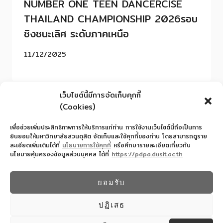
NUMBER ONE TEEN DANCERCISE
THAILAND CHAMPIONSHIP 2026รอบ
ชิงชนะเลิศ ระดับภาคเหนือ
11/12/2025
เว็บไซต์นี้มีการจัดเก็บคุกกี้
(Cookies)
เพื่อช่วยเพิ่มประสิทธิภาพการให้บริการแก่ท่าน การใช้งานเว็บไซต์นี้ถือเป็นการ
ยินยอมให้มหาวิทยาลัยสวนดุสิต จัดเก็บและใช้คุกกี้ของท่าน โดยสามารถดูราย
ละเอียดเพิ่มเติมได้ที่
นโยบายการใช้คุกกี้
หรือศึกษารายละเอียดเกี่ยวกับ
นโยบายคุ้มครองข้อมูลส่วนบุคคล ได้ที่
https://pdpa.dusit.ac.th
สำนักงานอำนวยการโรงเรียนสาธิตละอออุทิศ
022445587
ยอมรับ
© 2026 โรงเรียนสาธิตละอออุทิศ - WordPress
Theme by
Kadence WP
ปฏิเสธ
Design By COMSCI67 SDU