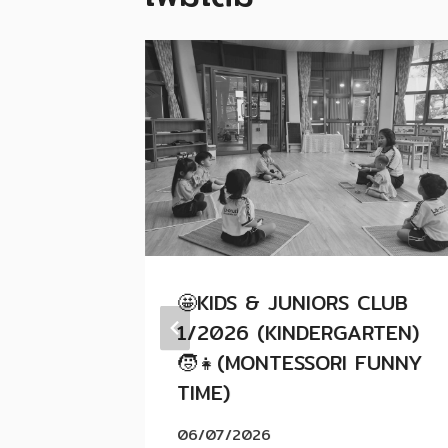
ัคร
🤩KIDS & JUNIORS CLUB
NIORS
1/2026 (KINDERGARTEN)
2568
🧒👧(MONTESSORI FUNNY
TIME)
06/07/2026