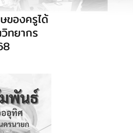
ของครูได้
็นวิทยากร
68