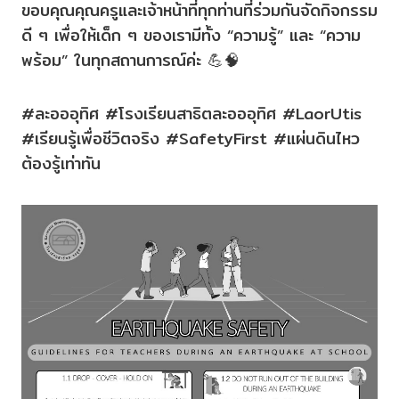
ขอบคุณคุณครูและเจ้าหน้าที่ทุกท่านที่ร่วมกันจัดกิจกรรม
ดี ๆ เพื่อให้เด็ก ๆ ของเรามีทั้ง “ความรู้” และ “ความ
พร้อม” ในทุกสถานการณ์ค่ะ 💪🧠
#ละอออุทิศ #โรงเรียนสาธิตละอออุทิศ #LaorUtis
#เรียนรู้เพื่อชีวิตจริง #SafetyFirst #แผ่นดินไหว
ต้องรู้เท่าทัน