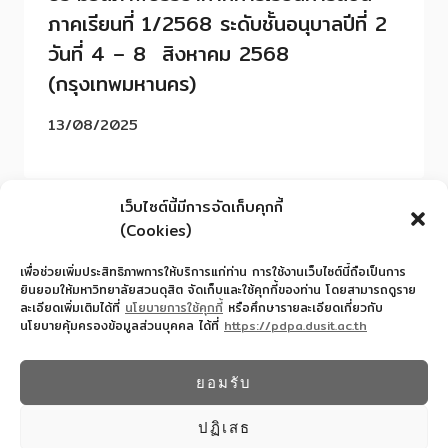
ภาคเรียนที่ 1/2568 ระดับชั้นอนุบาลปีที่ 2
วันที่ 4 – 8 สิงหาคม 2568
(กรุงเทพมหานคร)
13/08/2025
เว็บไซต์นี้มีการจัดเก็บคุกกี้
(Cookies)
เพื่อช่วยเพิ่มประสิทธิภาพการให้บริการแก่ท่าน การใช้งานเว็บไซต์นี้ถือเป็นการ
ยินยอมให้มหาวิทยาลัยสวนดุสิต จัดเก็บและใช้คุกกี้ของท่าน โดยสามารถดูราย
ละเอียดเพิ่มเติมได้ที่
นโยบายการใช้คุกกี้
หรือศึกษารายละเอียดเกี่ยวกับ
นโยบายคุ้มครองข้อมูลส่วนบุคคล ได้ที่
https://pdpa.dusit.ac.th
สำนักงานอำนวยการโรงเรียนสาธิตละอออุทิศ
022445587
ยอมรับ
© 2026 โรงเรียนสาธิตละอออุทิศ - WordPress
Theme by
Kadence WP
ปฏิเสธ