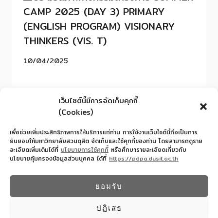
CAMP 2025 (DAY 3) PRIMARY
(ENGLISH PROGRAM) VISIONARY
THINKERS (VIS. T)
10/04/2025
เว็บไซต์นี้มีการจัดเก็บคุกกี้
(Cookies)
เพื่อช่วยเพิ่มประสิทธิภาพการให้บริการแก่ท่าน การใช้งานเว็บไซต์นี้ถือเป็นการ
ยินยอมให้มหาวิทยาลัยสวนดุสิต จัดเก็บและใช้คุกกี้ของท่าน โดยสามารถดูราย
ละเอียดเพิ่มเติมได้ที่
นโยบายการใช้คุกกี้
หรือศึกษารายละเอียดเกี่ยวกับ
นโยบายคุ้มครองข้อมูลส่วนบุคคล ได้ที่
https://pdpa.dusit.ac.th
สำนักงานอำนวยการโรงเรียนสาธิตละอออุทิศ
022445587
ยอมรับ
© 2026 โรงเรียนสาธิตละอออุทิศ - WordPress
Theme by
Kadence WP
ปฏิเสธ