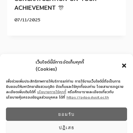
ACHIEVEMENT 🎊
07/11/2025
เว็บไซต์นี้มีการจัดเก็บคุกกี้
(Cookies)
เพื่อช่วยเพิ่มประสิทธิภาพการให้บริการแก่ท่าน การใช้งานเว็บไซต์นี้ถือเป็นการ
ยินยอมให้มหาวิทยาลัยสวนดุสิต จัดเก็บและใช้คุกกี้ของท่าน โดยสามารถดูราย
ละเอียดเพิ่มเติมได้ที่
นโยบายการใช้คุกกี้
หรือศึกษารายละเอียดเกี่ยวกับ
นโยบายคุ้มครองข้อมูลส่วนบุคคล ได้ที่
https://pdpa.dusit.ac.th
สำนักงานอำนวยการโรงเรียนสาธิตละอออุทิศ
022445587
ยอมรับ
© 2026 โรงเรียนสาธิตละอออุทิศ - WordPress
Theme by
Kadence WP
ปฏิเสธ