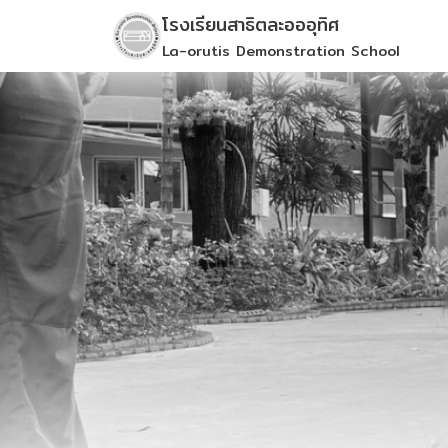
Skip
โรงเรียนสาธิตละอออุทิศ
to
La-orutis Demonstration School
content