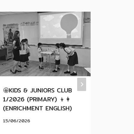
🤩KIDS & JUNIORS CLUB
📣 รวมภ
1/2026 (PRIMARY) 👦👩
โครงกา
(ENRICHMENT ENGLISH)
2026 
ROOM E
15/06/2026
20/04/2