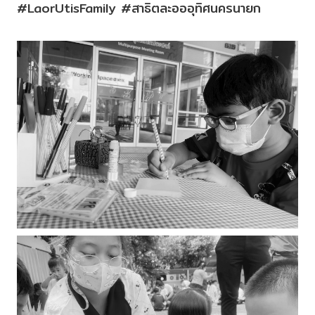
#LaorUtisFamily #สาธิตละอออุทิศนครนายก