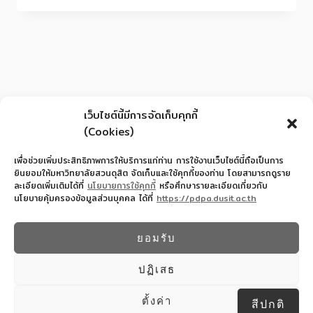
เว็บไซต์นี้มีการจัดเก็บคุกกี้
(Cookies)
เพื่อช่วยเพิ่มประสิทธิภาพการให้บริการแก่ท่าน การใช้งานเว็บไซต์นี้ถือเป็นการ
ยินยอมให้มหาวิทยาลัยสวนดุสิต จัดเก็บและใช้คุกกี้ของท่าน โดยสามารถดูราย
ละเอียดเพิ่มเติมได้ที่
นโยบายการใช้คุกกี้
หรือศึกษารายละเอียดเกี่ยวกับ
นโยบายคุ้มครองข้อมูลส่วนบุคคล ได้ที่
https://pdpa.dusit.ac.th
สำนักงานอำนวยการโรงเรียนสาธิตละอออุทิศ
022445587
ยอมรับ
© 2026 โรงเรียนสาธิตละอออุทิศ - WordPress
Theme by
Kadence WP
ปฏิเสธ
Design By COMSCI67 SDU
ตั้งค่า
สีปกติ