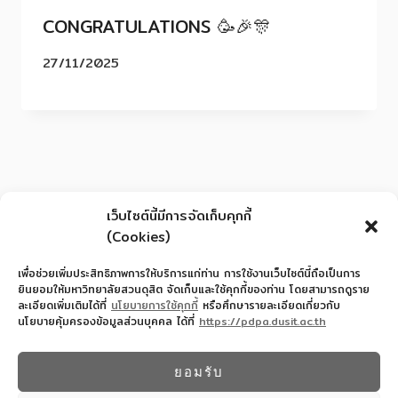
CONGRATULATIONS 🥳🎉🎊
27/11/2025
เว็บไซต์นี้มีการจัดเก็บคุกกี้
(Cookies)
เพื่อช่วยเพิ่มประสิทธิภาพการให้บริการแก่ท่าน การใช้งานเว็บไซต์นี้ถือเป็นการ
ยินยอมให้มหาวิทยาลัยสวนดุสิต จัดเก็บและใช้คุกกี้ของท่าน โดยสามารถดูราย
ละเอียดเพิ่มเติมได้ที่
นโยบายการใช้คุกกี้
หรือศึกษารายละเอียดเกี่ยวกับ
นโยบายคุ้มครองข้อมูลส่วนบุคคล ได้ที่
https://pdpa.dusit.ac.th
สำนักงานอำนวยการโรงเรียนสาธิตละอออุทิศ
022445587
ยอมรับ
© 2026 โรงเรียนสาธิตละอออุทิศ - WordPress