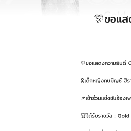
🎊ขอแส
🎊ขอแสดงความยินดี 
🎗เด็กหญิงกษมิญช์ ฮิราก
📌เข้าร่วมเเข่งขันร
🏆ได้รับรางวัล : Go