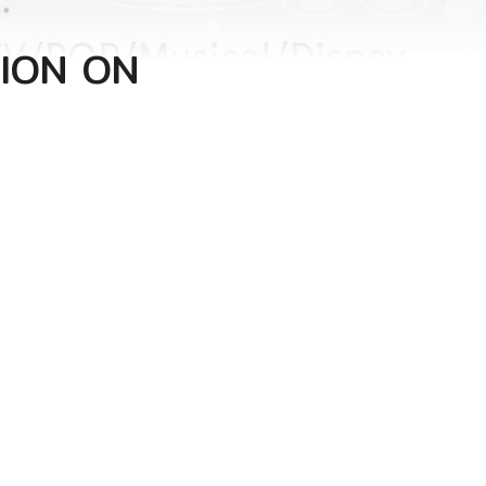
TION ON
l