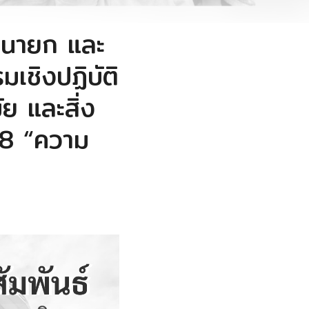
รนายก และ
เชิงปฏิบัติ
 และสิ่ง
68 “ความ