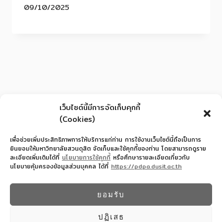
09/10/2025
เว็บไซต์นี้มีการจัดเก็บคุกกี้
(Cookies)
เพื่อช่วยเพิ่มประสิทธิภาพการให้บริการแก่ท่าน การใช้งานเว็บไซต์นี้ถือเป็นการ
ยินยอมให้มหาวิทยาลัยสวนดุสิต จัดเก็บและใช้คุกกี้ของท่าน โดยสามารถดูราย
ละเอียดเพิ่มเติมได้ที่
นโยบายการใช้คุกกี้
หรือศึกษารายละเอียดเกี่ยวกับ
นโยบายคุ้มครองข้อมูลส่วนบุคคล ได้ที่
https://pdpa.dusit.ac.th
สำนักงานอำนวยการโรงเรียนสาธิตละอออุทิศ
022445587
ยอมรับ
© 2026 โรงเรียนสาธิตละอออุทิศ - WordPress
Theme by
Kadence WP
ปฏิเสธ