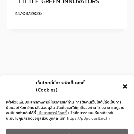
LITTLE GREEN INNOVATORS
24/03/2026
เว็บไซต์นี้มีการจัดเก็บคุกกี้
(Cookies)
เพื่อช่วยเพิ่มประสิทธิภาพการให้บริการแก่ท่าน การใช้งานเว็บไซต์นี้ถือเป็นการ
ยินยอมให้มหาวิทยาลัยสวนดุสิต จัดเก็บและใช้คุกกี้ของท่าน โดยสามารถดูราย
ละเอียดเพิ่มเติมได้ที่
นโยบายการใช้คุกกี้
หรือศึกษารายละเอียดเกี่ยวกับ
นโยบายคุ้มครองข้อมูลส่วนบุคคล ได้ที่
https://pdpa.dusit.ac.th
สำนักงานอำนวยการโรงเรียนสาธิตละอออุทิศ
022445587