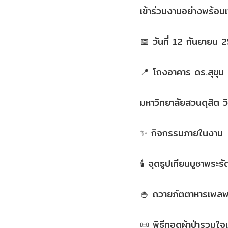
เข้าร่วมงานอย่างพร้อม
📅 วันที่ 12 กันยายน
📍 โถงอาคาร ดร.สุขุม เ
มหาวิทยาลัยสวนดุสิต ว
✨ กิจกรรมภายในงาน
🕯️ จุดธูปเทียนบูชาพร
🍚 ถวายภัตตาหารเพลพ
📜 พิธีทอดผ้าป่ารวมใจเ