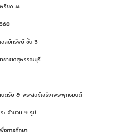
เพรียง 🙏
 2568
ฉลย์ทรัพย์ ชั้น 3
ิทยาเขตสุพรรณบุรี
ะรัตนตรัย & พระสงฆ์เจริญพระพุทธมนต์
ระ จำนวน 9 รูป
พื่อการศึกษา