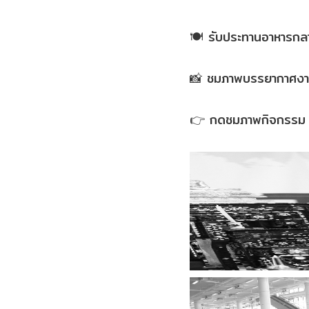
🍽️ รับประทานอาหารกลา
📸 ชมภาพบรรยากาศงานเพิ
👉 กดชมภาพกิจกรรม