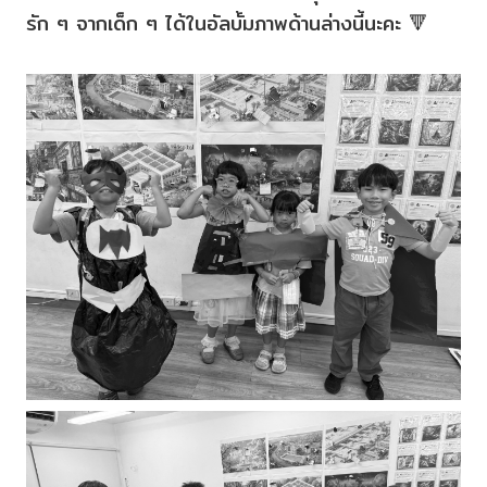
รัก ๆ จากเด็ก ๆ ได้ในอัลบั้มภาพด้านล่างนี้นะคะ 🔻