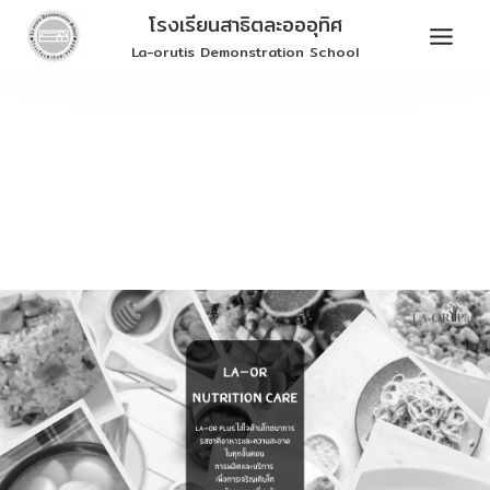
Skip
โรงเรียนสาธิตละอออุทิศ
to
La-orutis Demonstration School
content