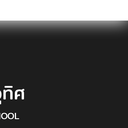
ุทิศ
HOOL