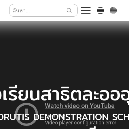
เรียนสาธิตละอออ
ORUTIS DEMONSTRATION SC