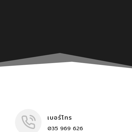
เบอร์โทร
035 969 626