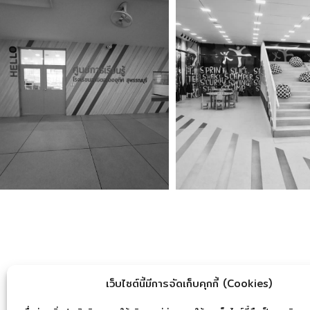
เว็บไซต์นี้มีการจัดเก็บคุกกี้ (Cookies)