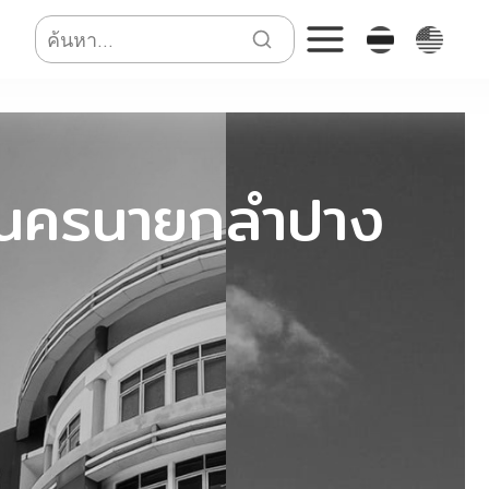
นครนายก
ลำปาง