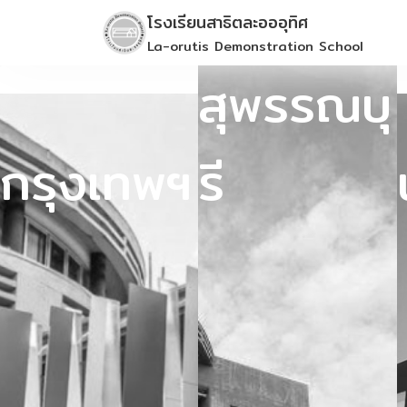
Skip
โรงเรียนสาธิตละอออุทิศ
to
La-orutis Demonstration School
content
สุพรรณบุ
กรุงเทพฯ
รี