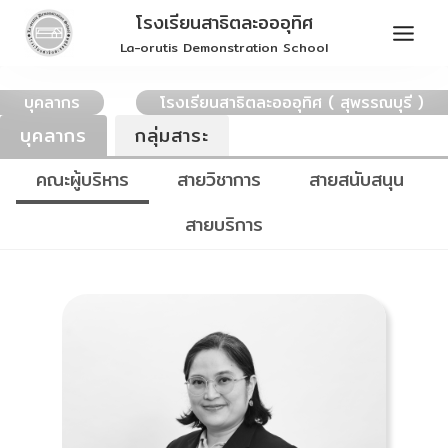
Skip
โรงเรียนสาธิตละอออุทิศ
to
La-orutis Demonstration School
content
บุคลากร
โรงเรียนสาธิตละอออุทิศ ( สุพรรณบุรี )
บุคลากร
กลุ่มสาระ
คณะผู้บริหาร
สายวิชาการ
สายสนับสนุน
สายบริการ