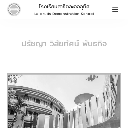
Skip
โรงเรียนสาธิตละอออุทิศ
to
La-orutis Demonstration School
content
ปรัชญา วิสัยทัศน์ พันธกิจ