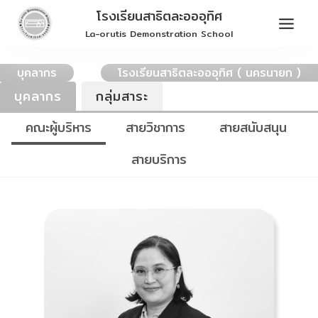
Skip
โรงเรียนสาธิตละอออุทิศ
to
La-orutis Demonstration School
content
บุคลากร
โรงเรียนสาธิตละอออุทิศ ( นครนายก )
บุคลากร
กลุ่มสาระ
คณะผู้บริหาร
สายวิชาการ
สายสนับสนุน
สายบริการ