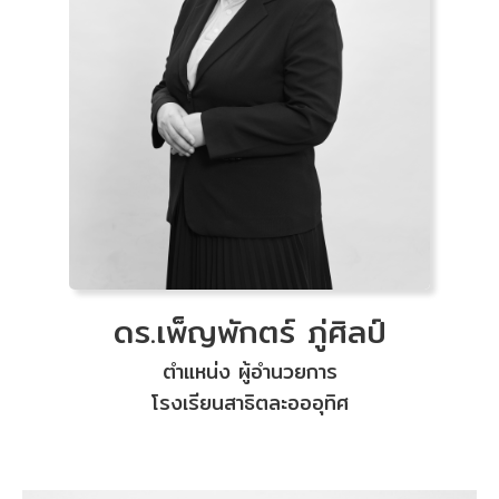
ดร.เพ็ญพักตร์ ภู่ศิลป์
ตำแหน่ง ผู้อำนวยการ
โรงเรียนสาธิตละอออุทิศ