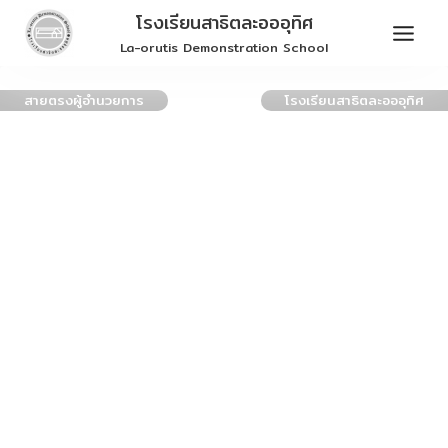
Skip
โรงเรียนสาธิตละอออุทิศ
to
La-orutis Demonstration School
content
สายตรงผู้อำนวยการ
โรงเรียนสาธิตละอออุทิศ