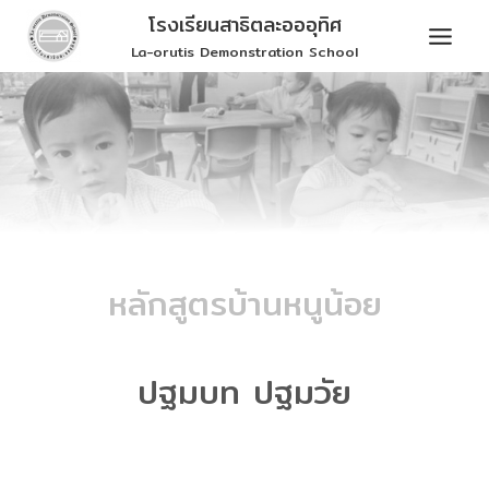
Skip
โรงเรียนสาธิตละอออุทิศ
to
La-orutis Demonstration School
content
หลักสูตรบ้านหนูน้อย
ปฐมบท ปฐมวัย