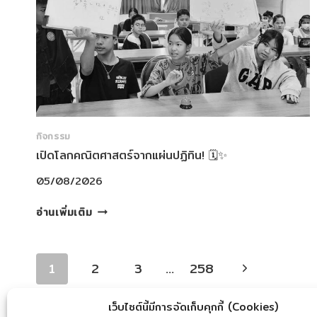
แชร์
ใน
บอล
วัน
(ทีม
ที่
หญิง)
10
ตัวแทน
สิงหาคม
โรงเรียนสาธิต
2569
ละ
ออ
อุทิศ
กิจกรรม
✨
เปิดโลกคณิตศาสตร์จากแผ่นปฏิทิน! 🗓️✨
🏀
05/08/2026
เปิด
อ่านเพิ่มเติม
โลก
คณิตศาสตร์
PAGE
จาก
Next
1
2
3
…
258
แผ่น
NAVIGATION
ปฏิทิน!
Page
🗓️
เว็บไซต์นี้มีการจัดเก็บคุกกี้ (Cookies)