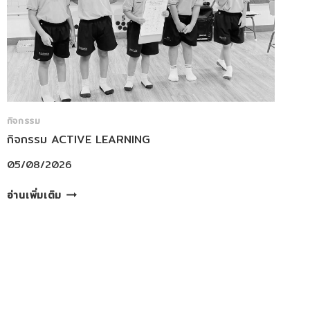
ผู้ใหญ่
ใจดี
ผู้
ปกครอง
โรง
เรียนฯ
ที่
ได้
กิจกรรม
มอบ
กิจกรรม ACTIVE LEARNING
พัดลม
05/08/2026
สนับสนุน
โรงเรียน
กิจกรรม
อ่านเพิ่มเติม
เป็น
ACTIVE
จำนวน
LEARNING
4
เครื่อง
เพื่อ
ใช้
ประโยชน์