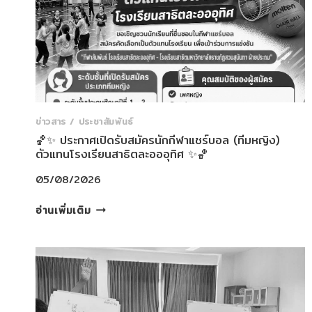
เข้า
รับ
การ
สัมภาษณ์
และ
ทดลอง
เรียน
ข่าวสาร / ประชาสัมพันธ์
เพื่อ
🏀✨ ประกาศเปิดรับสมัครนักกีฬาแชร์บอล (ทีมหญิง)
พิจารณา
ตัวแทนโรงเรียนสาธิตละอออุทิศ ✨🏀
เข้า
ศึกษา
05/08/2026
รอบ
🏀
ที่
อ่านเพิ่มเติม
✨
1
ประกาศ
ประจำ
เปิด
ปี
รับ
การ
สมัคร
ศึกษา
นักกีฬา
2570