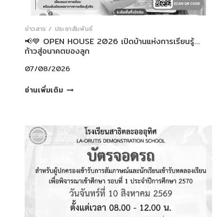
ข่าวสาร / ประชาสัมพันธ์
📢💙 OPEN HOUSE 2026 เปิดบ้านแห่งการเรียนรู้…
ก้าวสู่อนาคตของลูก
07/08/2026
📢
อ่านเพิ่มเติม
💙
OPEN
HOUSE
2026
เปิด
บ้าน
แห่ง
การ
เรียน
รู้…
ก้าว