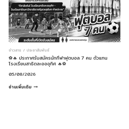
ออ
อุทิศ
กรุงเทพมหานคร
ได้
จัด
อบรม
เชิง
ข่าวสาร / ประชาสัมพันธ์
ปฏิบัติ
⚽️🔥 ประกาศรับสมัครนักกีฬาฟุตบอล 7 คน ตัวแทน
การ
โรงเรียนสาธิตละอออุทิศ 🔥⚽️
เผชิญ
เหตุ
05/08/2026
ฉุกเฉิน
เมื่อ
⚽️
อ่านเพิ่มเติม
เกิด
🔥
แผ่น
ประกาศ
ดิน
รับ
ไหว
สมัคร
และ
นักกีฬา
การ
ฟุตบอล