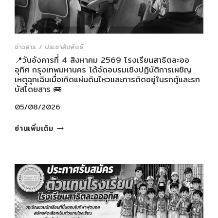
อย่าง
สุด
ซึ้ง
ต่อ
เหตุการณ์
ข่าวสาร / ประชาสัมพันธ์
ที่
📍วันอังคารที่ 4 สิงหาคม 2569 โรงเรียนสาธิตละออ
อุทิศ กรุงเทพมหานคร ได้จัดอบรมเชิงปฏิบัติการเผชิญ
เกิด
เหตุฉุกเฉินเมื่อเกิดแผ่นดินไหวและการติดอยู่ในรถตู้และรถ
ขึ้น
บัสโดยสาร 🚌
ณ
โรงเรียน
05/08/2026
เทพศิรินทร์
📍
นนทบุรี
อ่านเพิ่มเติม
วัน
อังคาร
ที่
4
สิงหาคม
2569
โรงเรียนสาธิต
ละ