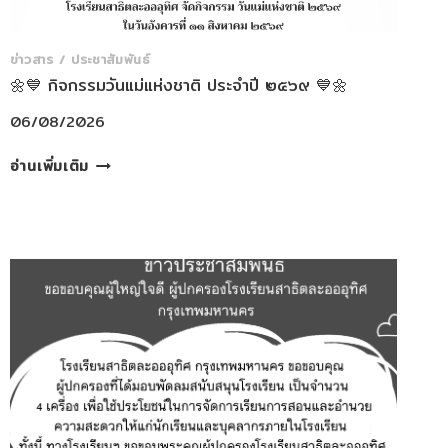
ข่าวสาร / ประชาสัมพันธ์
🌼💙 กิจกรรมวันแม่แห่งชาติ ประจำปี ๒๕๖๙ 💙🌼
06/08/2026
🌼
อ่านเพิ่มเติม
💙
กิจกรรม
วัน
แม่
แห่ง
ชาติ
ประจำ
ปี
๒๕๖๙
💙
🌼