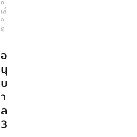
ก
เพื่
อ
ดู
อ
นุ
บ
า
ล
3