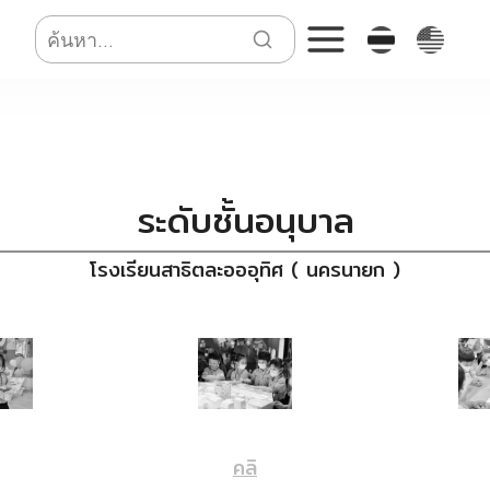
ระดับชั้นอนุบาล
โรงเรียนสาธิตละอออุทิศ ( นครนายก )
คลิ