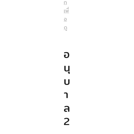
ก
เพื่
อ
ดู
อ
นุ
บ
า
ล
2