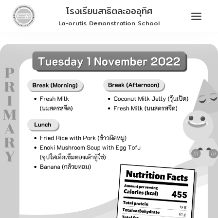
Skip
โรงเรียนสาธิตละอออุทิศ
to
La-orutis Demonstration School
content