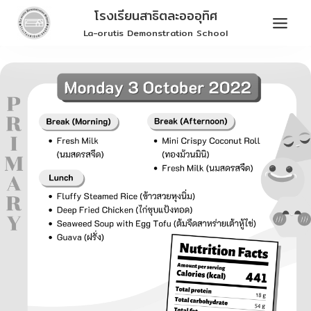
Skip
โรงเรียนสาธิตละอออุทิศ
to
La-orutis Demonstration School
content