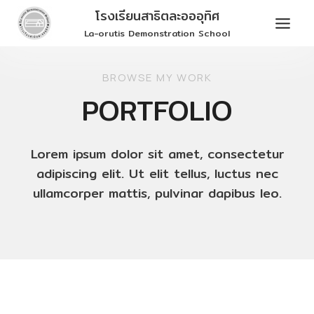
Skip
โรงเรียนสาธิตละอออุทิศ
to
La-orutis Demonstration School
content
BROWSE MY WORK
PORTFOLIO
Lorem ipsum dolor sit amet, consectetur
adipiscing elit. Ut elit tellus, luctus nec
ullamcorper mattis, pulvinar dapibus leo.