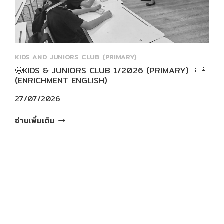
KIDS AND JUNIORS CLUB (PRIMARY)
🤩KIDS & JUNIORS CLUB 1/2026 (PRIMARY) 👦👩
(ENRICHMENT ENGLISH)
27/07/2026
🤩
อ่านเพิ่มเติม
KIDS
&
JUNIORS
CLUB
1/2026
(PRIMARY)
👦
👩
(ENRICHMENT