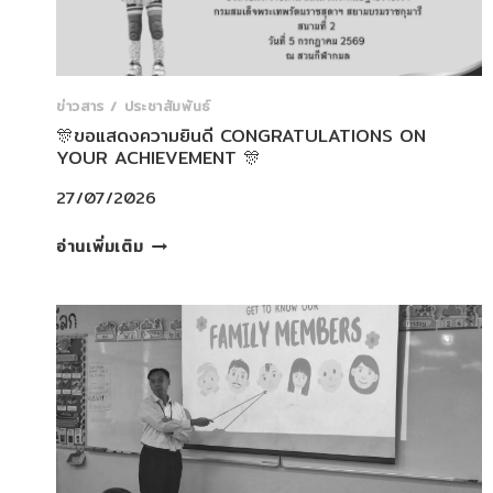
คน
ที่
ผ่าน
การ
สอบ
ข่าวสาร / ประชาสัมพันธ์
วัดผล
🎊ขอแสดงความยินดี CONGRATULATIONS ON
YOUR ACHIEVEMENT 🎊
จาก
หลักสูตร
27/07/2026
LA
BEAUTE’
🎊
อ่านเพิ่มเติม
BALLET
ขอ
SYLLABUS
แสดง
ประจำ
ความ
ปี
ยินดี
2569
CONGRATULATIONS
ON
YOUR
ACHIEVEMENT
🎊