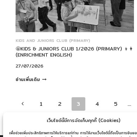
ENGLISH)
KIDS AND JUNIORS CLUB (PRIMARY)
🤩KIDS & JUNIORS CLUB 1/2026 (PRIMARY) 👦👩
(ENRICHMENT ENGLISH)
27/07/2026
🤩
อ่านเพิ่มเติม
KIDS
&
PAGE
JUNIORS
Previous
1
2
3
4
5
…
CLUB
NAVIGATION
1/2026
Page
(PRIMARY)
เว็บไซต์นี้มีการจัดเก็บคุกกี้ (Cookies)
👦
เพื่อช่วยเพิ่มประสิทธิภาพการให้บริการแก่ท่าน การใช้งานเว็บไซต์นี้ถือเป็นการยินยอ
👩