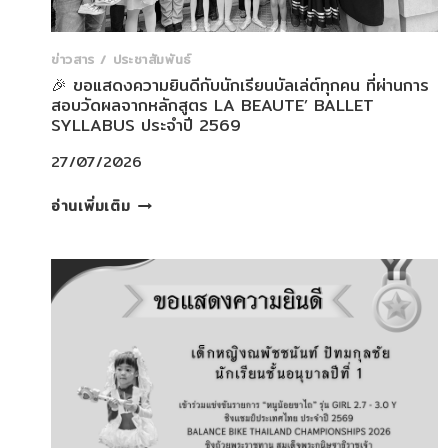
ข่าวสาร / ประชาสัมพันธ์
🎉 ขอแสดงความยินดีกับนักเรียนบัลเล่ต์ทุกคน ที่ผ่านการ
สอบวัดผลจากหลักสูตร LA BEAUTE’ BALLET
SYLLABUS ประจำปี 2569
27/07/2026
🎉
อ่านเพิ่มเติม
ขอ
แสดง
ความ
ยินดี
กับ
นัก
เรียน
บัล
เล่ต์
ทุก