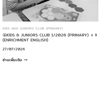
KIDS AND JUNIORS CLUB (PRIMARY)
🤩KIDS & JUNIORS CLUB 1/2026 (PRIMARY) 👦👩
(ENRICHMENT ENGLISH)
27/07/2026
🤩
อ่านเพิ่มเติม
KIDS
&
JUNIORS
CLUB
1/2026
(PRIMARY)
👦
👩
(ENRICHMENT