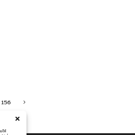
ENGLISH)
Next
156
Page
มให้