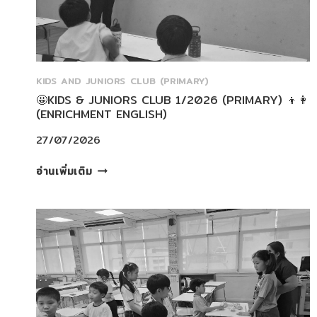
KIDS AND JUNIORS CLUB (PRIMARY)
🤩KIDS & JUNIORS CLUB 1/2026 (PRIMARY) 👦👩
(ENRICHMENT ENGLISH)
27/07/2026
🤩
อ่านเพิ่มเติม
KIDS
&
JUNIORS
CLUB
1/2026
(PRIMARY)
👦
👩
(ENRICHMENT