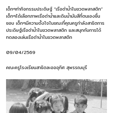
เด็กๆทำกิจกรรมประดิษฐ์ “เรือดำน้ำในขวดพลาสติก”
เด็กๆได้เลือกภาพเรือดำน้ำและดินน้ำมันสีที่ตนเองชื่น
ชอบ เด็กๆมีความตั้งใจในขณะที่คุณครูกำลังสาธิตการ
ประดิษฐ์เรือดำน้ำในขวดพลาสติก และสนุกกับการได้
ทดลองเล่นเรือดำน้ำในขวดพลาสติก
09/04/2569
คณะครูโรงเรียนสาธิตละอออุทิศ สุพรรณบุรี