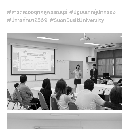
#สาธิตละอออุทิศสุพรรณบุรี
#ปฐมนิเทศผู้ปกครอง
#ปีการศึกษา2569
#SuanDusitUniversity