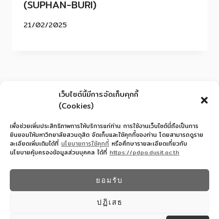
(SUPHAN-BURI)
21/02/2025
เว็บไซต์นี้มีการจัดเก็บคุกกี้
(Cookies)
เพื่อช่วยเพิ่มประสิทธิภาพการให้บริการแก่ท่าน การใช้งานเว็บไซต์นี้ถือเป็นการ
ยินยอมให้มหาวิทยาลัยสวนดุสิต จัดเก็บและใช้คุกกี้ของท่าน โดยสามารถดูราย
ละเอียดเพิ่มเติมได้ที่
นโยบายการใช้คุกกี้
หรือศึกษารายละเอียดเกี่ยวกับ
นโยบายคุ้มครองข้อมูลส่วนบุคคล ได้ที่
https://pdpa.dusit.ac.th
สำนักงานอำนวยการโรงเรียนสาธิตละอออุทิศ
022445587
ยอมรับ
© 2026 โรงเรียนสาธิตละอออุทิศ - WordPress
Theme by
Kadence WP
ปฏิเสธ
Design By COMSCI67 SDU