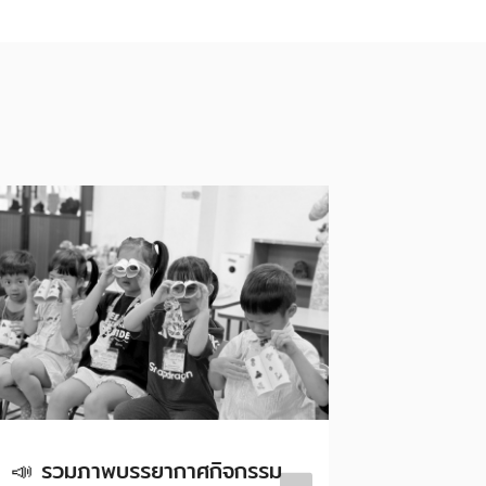
📣 รวมภาพบรรยากาศกิจกรรม
📸 ประม