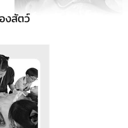
งสัตว์