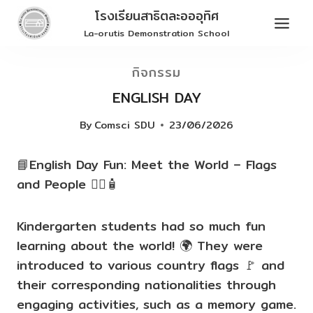
Skip
โรงเรียนสาธิตละอออุทิศ
to
La-orutis Demonstration School
content
กิจกรรม
ENGLISH DAY
By
Comsci SDU
23/06/2026
📘English Day Fun: Meet the World – Flags
and People 💂‍♂️🧴
Kindergarten students had so much fun
learning about the world!
🌍
They were
introduced to various country flags
🚩
and
their corresponding nationalities through
engaging activities, such as a memory game.