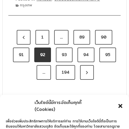
กรุงเทพ
P
P
1
…
89
90
O
r
S
91
e
92
93
94
95
T
v
S
N
…
194
i
e
o
P
x
u
A
t
s
เว็บไซต์นี้มีการจัดเก็บคุกกี้
G
P
P
(Cookies)
I
a
a
เพื่อช่วยเพิ่มประสิทธิภาพการให้บริการแก่ท่าน การใช้งานเว็บไซต์นี้ถือเป็นการ
N
g
g
ยินยอมให้มหาวิทยาลัยสวนดุสิต จัดเก็บและใช้คุกกี้ของท่าน โดยสามารถดูราย