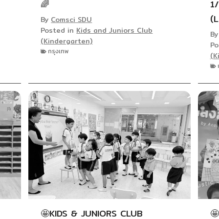
🌈
1
(
By
Comsci SDU
Posted in
Kids and Juniors Club
B
(Kindergarten)
Po
กรุงเทพ
(K
🤩KIDS & JUNIORS CLUB
