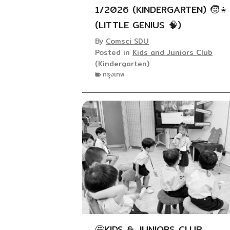
1/2026 (KINDERGARTEN) 🧒👧
(LITTLE GENIUS 🧠)
By
Comsci SDU
Posted in
Kids and Juniors Club
(Kindergarten)
กรุงเทพ
🤩KIDS & JUNIORS CLUB