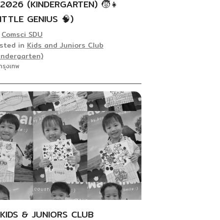
/2026 (KINDERGARTEN) 🧒👧
LITTLE GENIUS 🧠)
y
Comsci SDU
sted in
Kids and Juniors Club
indergarten)
กรุงเทพ
KIDS & JUNIORS CLUB