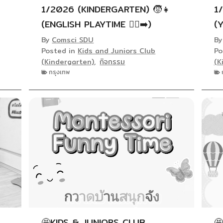
1/2026 (KINDERGARTEN) 🧒👧
1
(ENGLISH PLAYTIME 🏃‍♀️‍➡️)
(
By
Comsci SDU
B
Posted in
Kids and Juniors Club
Po
(Kindergarten)
,
กิจกรรม
(K
กรุงเทพ
🤩KIDS & JUNIORS CLUB
