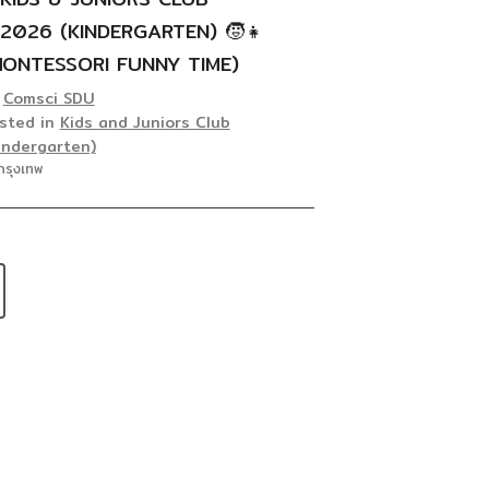
/2026 (KINDERGARTEN) 🧒👧
MONTESSORI FUNNY TIME)
y
Comsci SDU
sted in
Kids and Juniors Club
indergarten)
กรุงเทพ