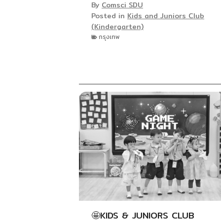
By
Comsci SDU
Posted in
Kids and Juniors Club
(Kindergarten)
กรุงเทพ
🤩KIDS & JUNIORS CLUB