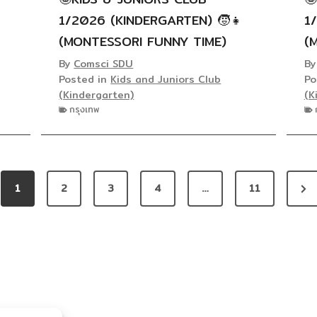
1/2026 (KINDERGARTEN) 🧒👧
1
(MONTESSORI FUNNY TIME)
(
By
Comsci SDU
B
Posted in
Kids and Juniors Club
Po
(Kindergarten)
(K
กรุงเทพ
N
1
2
3
4
…
11
e
x
t
P
a