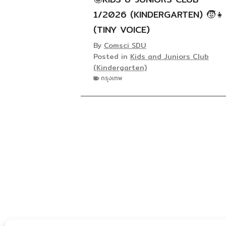
1/2026 (KINDERGARTEN) 🧒👧
(TINY VOICE)
By
Comsci SDU
Posted in
Kids and Juniors Club
(Kindergarten)
กรุงเทพ
P
O
S
T
S