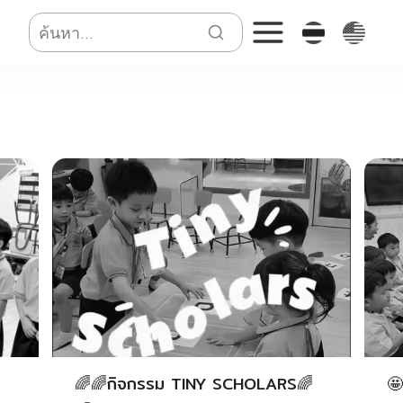
🌈🌈กิจกรรม TINY SCHOLARS🌈
