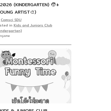
/2026 (KINDERGARTEN) 🧒👧
YOUNG ARTIST🎨)
y
Comsci SDU
sted in
Kids and Juniors Club
indergarten)
กรุงเทพ
KIDS & JUNIORS CLUB