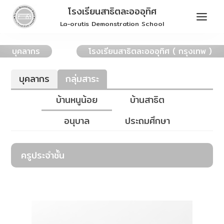
Skip
โรงเรียนสาธิตละอออุทิศ
to
La-orutis Demonstration School
content
บุคลากร
โรงเรียนสาธิตละอออุทิศ ( กรุงเทพ )
บุคลากร
กลุ่มสาระ
บ้านหนูน้อย
บ้านสาธิต
อนุบาล
ประถมศึกษา
ครูประจำชั้น