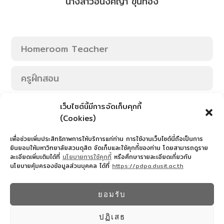
นางสาวอนงค์ญา ขุนทอง
Homeroom Teacher
ครูฝึกสอน
Nanny
เว็บไซต์นี้มีการจัดเก็บคุกกี้
(Cookies)
ครูกิจกรรมพิเศษ
เพื่อช่วยเพิ่มประสิทธิภาพการให้บริการแก่ท่าน การใช้งานเว็บไซต์นี้ถือเป็นการ
ยินยอมให้มหาวิทยาลัยสวนดุสิต จัดเก็บและใช้คุกกี้ของท่าน โดยสามารถดูราย
ละเอียดเพิ่มเติมได้ที่
นโยบายการใช้คุกกี้
หรือศึกษารายละเอียดเกี่ยวกับ
นโยบายคุ้มครองข้อมูลส่วนบุคคล ได้ที่
https://pdpa.dusit.ac.th
สำนักงานอำนวยการโรงเรียนสาธิตละอออุทิศ
022445587
ยอมรับ
© 2026 โรงเรียนสาธิตละอออุทิศ - WordPress
Theme by
Kadence WP
ปฏิเสธ