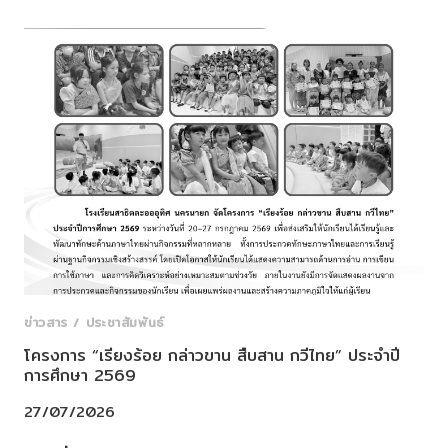
กันยายน
ชื่อ
(เริ่ม
นักเรียน
เรียน
เข้า
วัน
ร่วม
ที่
โครงการ
3
KIDS
สิงหาคม
&
–
JUNIOR
11
CLUB
กันยายน
ภาค
2569)
เรียน
ระดับ
ที่
ประถม
1
ศึกษา
ปี
ข่าวสาร / ประชาสัมพันธ์
การ
โครงการ “เรียงร้อย กล่าวขาน สืบสาน กวีไทย” ประจำปี
ศึกษา
การศึกษา 2569
2569
ประจำ
27/07/2026
เดือน