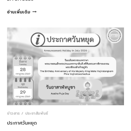
โรงเรียนสาธิต
อ่านเพิ่มเติม
ละ
ออ
อุทิศ
กรุงเทพมหานคร
จัด
พิธี
ถวาย
พระพร
ชัยมงคล
ข่าวสาร / ประชาสัมพันธ์
ประกาศวันหยุด