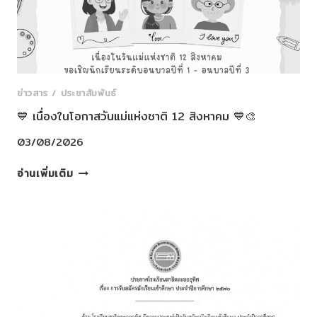
โรงเรียนสาธิต
💙
ละ
🎶
ออ
อุทิศ
กรุงเทพมหานคร
ข่าวสาร / ประชาสัมพันธ์
💙 เนื่องในโอกาสวันแม่แห่งชาติ 12 สิงหาคม 💙🎨
03/08/2026
💙
อ่านเพิ่มเติม
เนื่อง
ใน
โอกาส
วัน
แม่
แห่ง
ชาติ
12
สิงหาคม