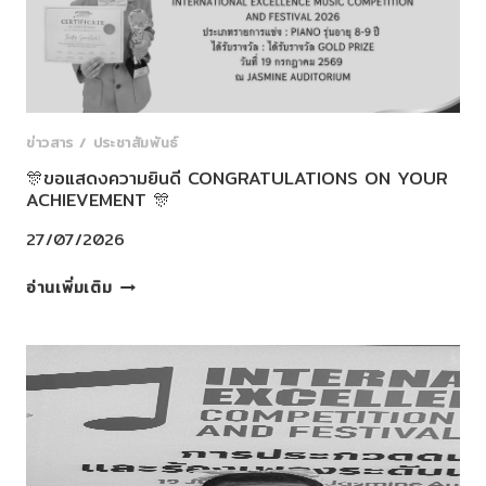
ทุก
คน
ที่
ผ่าน
การ
สอบ
ข่าวสาร / ประชาสัมพันธ์
วัดผล
🎊ขอแสดงความยินดี CONGRATULATIONS ON YOUR
จาก
ACHIEVEMENT 🎊
หลักสูตร
LA
27/07/2026
BEAUTE’
🎊
BALLET
อ่านเพิ่มเติม
ขอ
SYLLABUS
แสดง
ประจำ
ความ
ปี
ยินดี
2569
CONGRATULATIONS
ON
YOUR
ACHIEVEMENT