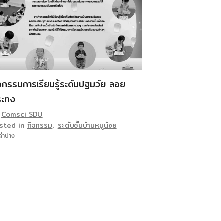
จกรรมการเรียนรู้ระดับปฐมวัย ลอย
ระทง
y
Comsci SDU
sted in
กิจกรรม
,
ระดับชั้นบ้านหนูน้อย
ลำปาง