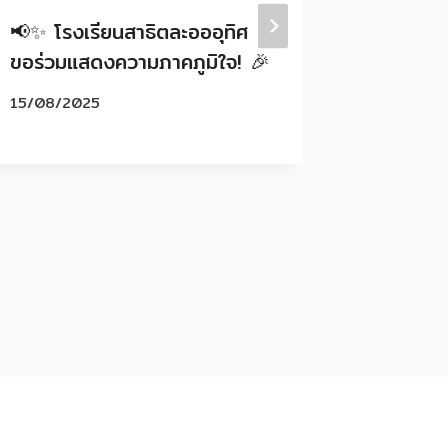
📢✨ โรงเรียนสาธิตละอออุทิศ
📢โรงเรี
ขอร่วมแสดงความภาคภูมิใจ! 🎉
กรุงเทพม
การศึกษา
15/08/2025
กำหนดกา
ภาพฯ เพ
การสอนต
30/04/2