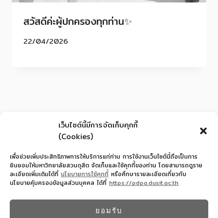
สวัสดีค่ะผู้ปกครองทุกท่าน✨
22/04/2026
เว็บไซต์นี้มีการจัดเก็บคุกกี้
(Cookies)
เพื่อช่วยเพิ่มประสิทธิภาพการให้บริการแก่ท่าน การใช้งานเว็บไซต์นี้ถือเป็นการ
ยินยอมให้มหาวิทยาลัยสวนดุสิต จัดเก็บและใช้คุกกี้ของท่าน โดยสามารถดูราย
ละเอียดเพิ่มเติมได้ที่
นโยบายการใช้คุกกี้
หรือศึกษารายละเอียดเกี่ยวกับ
นโยบายคุ้มครองข้อมูลส่วนบุคคล ได้ที่
https://pdpa.dusit.ac.th
สำนักงานอำนวยการโรงเรียนสาธิตละอออุทิศ
022445587
ยอมรับ